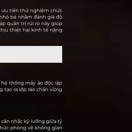
n ưu tiên thử nghiệm chức
n nhỏ bé nhằm đánh giá độ
 quản trị rủi ro này giúp
ịu thiệt hại kinh tế nặng
a hệ thống máy ảo độc lập
 tạo ra lớp rào chắn vững
 cân nhắc kỹ lưỡng giữa tỷ
n thức phòng vệ không gian