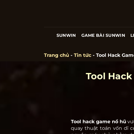
Bỏ
qua
nội
dung
SUNWIN
GAME BÀI SUNWIN
L
Trang chủ
-
Tin tức
-
Tool Hack Gam
Tool Hack
Tool hack game nổ hũ
vươ
quay thuật toán vốn dĩ c