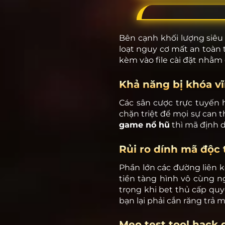
Bên cạnh khối lượng siêu
loạt nguy cơ mất an toàn 
kèm vào file cài đặt nhằm 
Khả năng bị khóa vĩ
Các sân cược trực tuyến 
chặn triệt để mọi sự can 
game nổ hũ
thì mã định d
Rủi ro dính mã độc 
Phần lớn các đường liên 
tiền tàng hình vô cùng 
trọng khi bet thủ cấp quy
bạn lại phải cắn răng trả 
Mẹo test tool hack