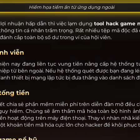
Hiểm họa tiềm ẩn từ ứng dụng ngoài
 lợi nhuận hấp dẫn thì việc lạm dụng
tool hack game 
thông tin cá nhân trầm trọng. Rất nhiều tệp mã độc đã
đánh cắp toàn bộ số dư trong ví của hội viên.
nh viễn
hiện nay đang liên tục vung tiền nâng cấp hệ thống 
thiệp từ bên ngoài. Nếu hệ thống quét được bạn đang l
anh thiết bị mạng lập tức bị đưa thẳng vào danh sách 
tống tiền
kết chia sẻ phần mềm miễn phí trên diễn đàn mở đều 
nguy hiểm. Chúng sẽ âm thầm mã hóa toàn bộ hình ảnh
ền hoạt động trên máy điện thoại. Thay vì nhàn nhã ki
một khoản tiền mã hóa cực lớn cho hacker để khôi phục th
 game nổ hũ