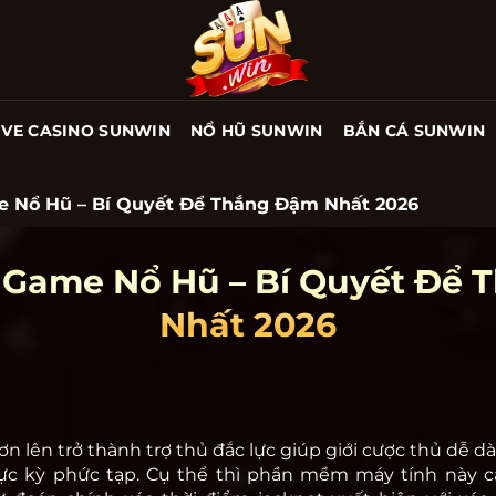
IVE CASINO SUNWIN
NỔ HŨ SUNWIN
BẮN CÁ SUNWIN
e Nổ Hũ – Bí Quyết Để Thắng Đậm Nhất 2026
 Game Nổ Hũ – Bí Quyết Để
Nhất 2026
n lên trở thành trợ thủ đắc lực giúp giới cược thủ dễ
ực kỳ phức tạp. Cụ thể thì phần mềm máy tính này c