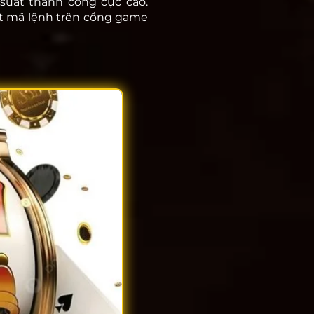
suất thành công cực cao.
ạt mã lệnh trên cổng game