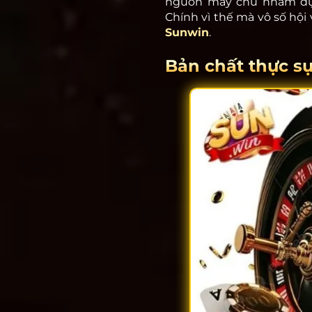
nguồn máy chủ nhằm dự đ
Chính vì thế mà vô số hộ
Sunwin
.
Bản chất thực s