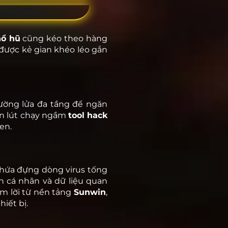
nổ hũ
cũng kéo theo hàng
 được kẻ gian khéo léo gắn
tường lửa đa tầng để ngăn
én lút chạy ngầm
tool hack
đen.
chứa đựng dòng virus tống
 cá nhân và dữ liệu quan
ếm lời từ nền tảng
Sunwin
,
iết bị.