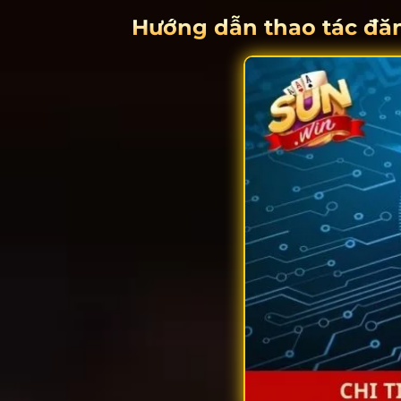
Hướng dẫn thao tác đă