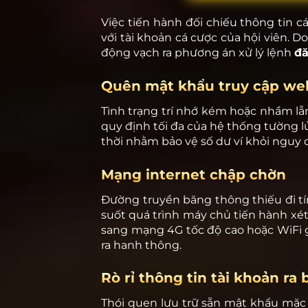
Việc tiến hành đối chiếu thông tin
với tài khoản cá cược của hội viên. 
động vạch ra phương án xử lý lệnh
đă
Quên mật khẩu truy cập we
Tình trạng trí nhớ kém hoặc nhầm lẫn
quy định tối đa của hệ thống tường l
thời nhằm bảo vệ số dư ví khỏi nguy c
Mạng internet chập chờn
Đường truyền băng thông thiếu đi tí
suốt quá trình máy chủ tiến hành xét
sang mạng 4G tốc độ cao hoặc WiFi 
ra hanh thông.
Rò rỉ thông tin tài khoản ra 
Thói quen lưu trữ sẵn mật khẩu mặc đ