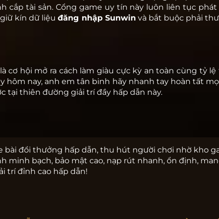
ánh cắp tài sản. Cổng game uy tín này luôn liên tục phát
giữ kín dữ liệu
đăng nhập Sunwin
và bắt buộc phải th
là cơ hội mở ra cách làm giàu cực kỳ an toàn cùng tỷ lệ
y hôm nay, anh em tân binh hãy nhanh tay hoàn tất mọi
 tại thiên đường giải trí đầy hấp dẫn này.
 bài đổi thưởng hấp dẫn, thu hút người chơi nhờ kho 
h minh bạch, bảo mật cao, nạp rút nhanh, ổn định, man
i trí đỉnh cao hấp dẫn!