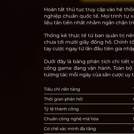
Hoàn tất thủ tục truy cập vào hệ thố
nghiệp chuẩn quốc tế. Mọi trình tự 
liệu tân tiến nhất nhằm ngăn chặn triệt
Thống kê thực tế từ ban quản trị nề
chưa tới mười giây đồng hồ. Chính 
tay cược ngay từ lần đầu tiên gia nhậ
Dưới đây là bảng phân tích chi tiết
cổng game đang vận hành. Toàn bộ c
tương tác mỗi ngày của sân cược uy t
Tiêu chí nền tảng
Thời gian phản hồi
Tỷ lệ thành công
Chuẩn công nghệ mã hóa
Cơ chế xác minh đa tầng