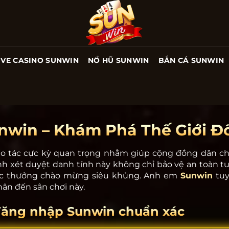
IVE CASINO SUNWIN
NỔ HŨ SUNWIN
BẮN CÁ SUNWIN
win – Khám Phá Thế Giới Đ
o tác cực kỳ quan trọng nhằm giúp cộng đồng dân chơ
ình xét duyệt danh tính này không chỉ bảo vệ an toàn t
mốc thưởng chào mừng siêu khủng. Anh em
Sunwin
tuy
ân đến sân chơi này.
h đăng nhập Sunwin chuẩn xác