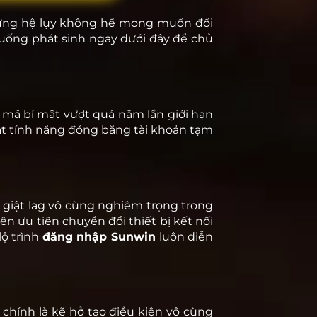
những hệ lụy không hề mong muốn đối
 huống phát sinh ngay dưới đây để chủ
t mã bí mật vượt quá năm lần giới hạn
oạt tính năng đóng băng tài khoản tạm
 giật lag vô cùng nghiêm trọng trong
n ưu tiên chuyển đổi thiết bị kết nối
ộ trình
đăng nhập Sunwin
luôn diễn
 chính là kẽ hở tạo điều kiện vô cùng