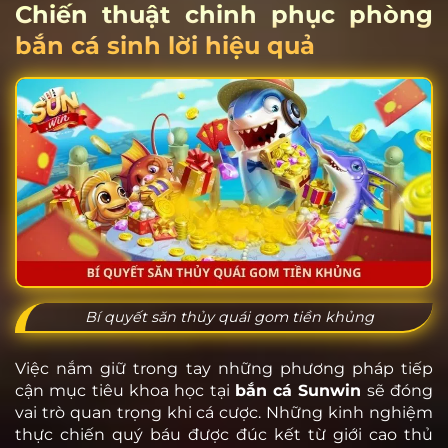
Chiến thuật chinh phục phòng
bắn cá sinh lời hiệu quả
Bí quyết săn thủy quái gom tiền khủng
Việc nắm giữ trong tay những phương pháp tiếp
cận mục tiêu khoa học tại
bắn cá Sunwin
sẽ đóng
vai trò quan trọng khi cá cược. Những kinh nghiệm
thực chiến quý báu được đúc kết từ giới cao thủ