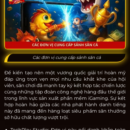
Các đơn vị cung cấp sảnh săn cá
Để kiến tạo nên một vương quốc giải trí hoàn mỹ
đáp ứng trọn vẹn mọi nhu cầu khắt khe của hội
viên, sân chơi đã mạnh tay ký kết hợp tác chiến lược
cùng những tập đoàn công nghệ hàng đầu thế giới
trong lĩnh vực sản xuất phần mềm iGaming. Sự kết
hợp hoàn hảo giữa các nhà phát hành danh tiếng
này đã mang đến hàng loạt siêu phẩm săn thưởng
sở hữu chất lượng vượt trội.
TechPlay Studio: Đơn vị này nổi danh khắp toàn