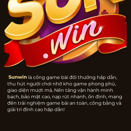
Sunwin
là cổng game bài đổi thưởng hấp dẫn,
thu hút người chơi nhờ kho game phong phú,
giao diện mượt mà. Nền tảng vận hành minh
bạch, bảo mật cao, nạp rút nhanh, ổn định, mang
đến trải nghiệm game bài an toàn, công bằng và
giải trí đỉnh cao hấp dẫn!