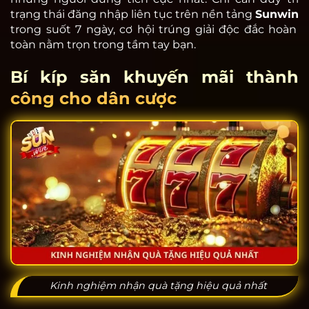
trạng thái đăng nhập liên tục trên nền tảng
Sunwin
trong suốt 7 ngày, cơ hội trúng giải độc đắc hoàn
toàn nằm trọn trong tầm tay bạn.
Bí kíp săn khuyến mãi thành
công cho dân cược
Kinh nghiệm nhận quà tặng hiệu quả nhất