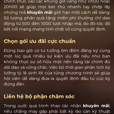
chính thức vào các khung giờ vàng như 11h00 hoặc
20h00 sẽ giúp mọi bet thủ nhanh tay chớp lấy
những mã
khuyến mãi
giới hạn một cách dễ dàng.
Số lượng phần quà tặng miễn phí thường chỉ dao
động từ 500 đến 1000 lượt nhập mã, do đó tốc độ
kết nối mạng mang tính chất vô cùng quyết định.
Chọn gói ưu đãi cực chuẩn
Đừng bao giờ có tư tưởng ôm đồm đăng ký cùng
một lúc quá nhiều sự kiện ưu đãi nếu như bạn
không thực sự sở hữu một nền tảng tài chính đủ
dồi dào và vững chắc. Việc bỏ thời gian phân tích kỹ
lưỡng tỷ lệ sinh lời của từng chương trình sẽ giúp
hội viên dễ dàng đưa ra quyết định đầu tư cực kỳ
đúng đắn.
Liên hệ bộ phận chăm sóc
Trong suốt quá trình thao tác nhận
khuyến mãi
,
nếu chẳng may gặp phải bất kỳ rào cản kỹ thuật