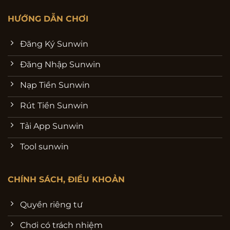
HƯỚNG DẪN CHƠI
Đăng Ký Sunwin
Đăng Nhập Sunwin
Nạp Tiền Sunwin
Rút Tiền Sunwin
Tải App Sunwin
Tool sunwin
CHÍNH SÁCH, ĐIỀU KHOẢN
Quyền riêng tư
Chơi có trách nhiệm