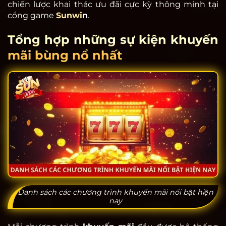
chiến lược khai thác ưu đãi cực kỳ thông minh tại
cổng game
Sunwi
n
.
Tổng hợp những sự kiện khuyến
mãi bùng nổ nhất
Danh sách các chương trình khuyến mãi nổi bật hiện
nay