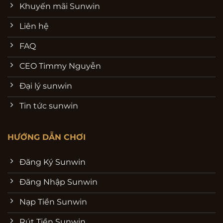
Khuyến mãi Sunwin
Liên hệ
FAQ
CEO Timmy Nguyễn
Đại lý sunwin
Tin tức sunwin
HƯỚNG DẪN CHƠI
Đăng Ký Sunwin
Đăng Nhập Sunwin
Nạp Tiền Sunwin
Rút Tiền Sunwin