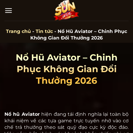
Bỏ
qua
nội
dung
Trang chủ
-
Tin tức
-
Nổ Hũ Aviator – Chinh Phục
Không Gian Đổi Thưởng 2026
Nổ Hũ Aviator – Chinh
Phục Không Gian Đổi
Thưởng 2026
Nổ hũ Aviator
hiện đang tái định nghĩa lại toàn bộ
khái niệm về các tựa game trực tuyến nhờ vào cơ
chế trả thưởng theo sát quỹ đạo cực kỳ độc đáo.