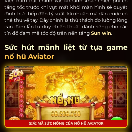
Việc nắm bắt chính xác khoảnh khắc chiếc phi cơ
tăng tốc trước khi vụt mất khỏi màn hình sẽ quyết
định trực tiếp đến tỷ suất lợi nhuận mà dân cược có
thể thu về tay. Đây chính là thử thách đo lường lòng
can đảm lẫn tư duy chiến thuật dành riêng cho các
tín đồ đam mê tốc độ trên nền tảng
Sun win
.
Sức hút mãnh liệt từ tựa game
nổ hũ Aviator