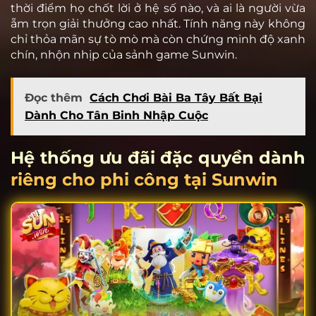
thời điểm họ chốt lời ở hệ số nào, và ai là người vừa
ẵm trọn giải thưởng cao nhất. Tính năng này không
chỉ thỏa mãn sự tò mò mà còn chứng minh độ xanh
chín, nhộn nhịp của sảnh game Sunwin.
Đọc thêm
Cách Chơi Bài Ba Tây Bất Bại
Dành Cho Tân Binh Nhập Cuộc
Hệ thống ưu đãi đặc quyền dành
riêng cho phi công tại Sunwin