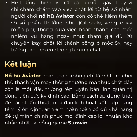
Hệ thống nhiệm vụ cất cánh mỗi ngày: Thay vì
chỉ chăm chăm vào việc chốt lời từ hệ số nhân,
người chơi
nổ hũ Aviator
còn có thể kiếm thêm
vô số phần thưởng phụ (Giftcode, vòng quay
miễn phí) thông qua việc hoàn thành các mốc
nhiệm vụ hàng ngày như: tham gia đủ 20
chuyến bay, chốt lời thành công ở mốc 5x, hay
tương tác tích cực trong khung chat.
Kết luận
Nổ hũ Aviator
hoàn toàn không chỉ là một trò chơi
thử thách vận may thông thường mà thực chất đây
còn là một đấu trường rèn luyện bản lĩnh quản trị
dòng tiền cực kỳ đỉnh cao. Bằng cách áp dụng triệt
để các chiến thuật nhả đạn linh hoạt kết hợp cùng
tâm lý ổn định, anh em hoàn toàn có đủ khả năng
để tự mình chinh phục mọi đỉnh cao lợi nhuận khó
nhằn nhất tại cổng game
Sunwin
.