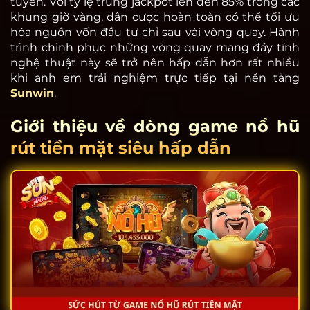
tuyến. Với tỷ lệ trúng jackpot lên đến 85% trong các
khung giờ vàng, dân cược hoàn toàn có thể tối ưu
hóa nguồn vốn đầu tư chỉ sau vài vòng quay. Hành
trình chinh phục những vòng quay mang đầy tính
nghệ thuật này sẽ trở nên hấp dẫn hơn rất nhiều
khi anh em trải nghiệm trực tiếp tại nền tảng
Sunwin
.
Giới thiệu về dòng game nổ hũ
rút tiền mặt siêu hấp dẫn