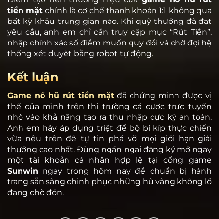
tiền mặt
chính là cơ chế thanh khoản 1:1 không qua
bất kỳ khâu trung gian nào. Khi quỹ thưởng đã đạt
yêu cầu, anh em chỉ cần truy cập mục “Rút Tiền”,
nhập chính xác số điểm muốn quy đổi và chờ đợi hệ
thống xét duyệt bằng robot tự động.
Kết luận
Game nổ hũ rút tiền mặt
đã chứng minh được vị
thế của mình trên thị trường cá cược trực tuyến
nhờ vào khả năng tạo ra thu nhập cực kỳ an toàn.
Anh em hãy áp dụng triệt để bộ bí kíp thực chiến
vừa nêu trên để tự tin phá vỡ mọi giới hạn giải
thưởng cao nhất. Đừng ngần ngại đăng ký mở ngay
một tài khoản cá nhân hợp lệ tại cổng game
Sunwin
ngay trong hôm nay để chuẩn bị hành
trang sẵn sàng chinh phục những hũ vàng khổng lồ
đang chờ đón.