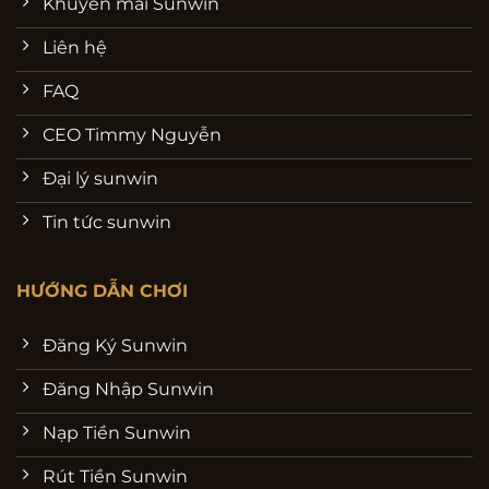
Khuyến mãi Sunwin
Liên hệ
FAQ
CEO Timmy Nguyễn
Đại lý sunwin
Tin tức sunwin
HƯỚNG DẪN CHƠI
Đăng Ký Sunwin
Đăng Nhập Sunwin
Nạp Tiền Sunwin
Rút Tiền Sunwin