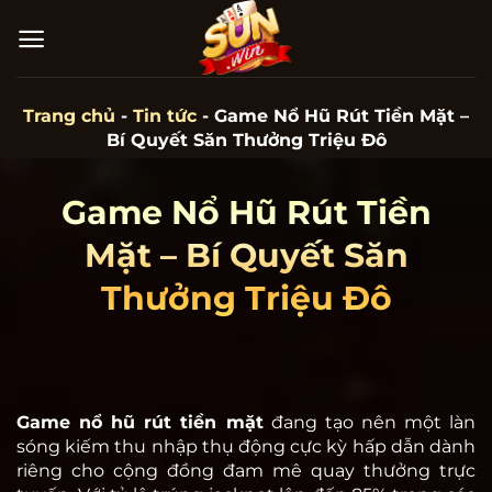
Bỏ
qua
nội
dung
Trang chủ
-
Tin tức
-
Game Nổ Hũ Rút Tiền Mặt –
Bí Quyết Săn Thưởng Triệu Đô
Game Nổ Hũ Rút Tiền
Mặt – Bí Quyết Săn
Thưởng Triệu Đô
Game nổ hũ rút tiền mặt
đang tạo nên một làn
sóng kiếm thu nhập thụ động cực kỳ hấp dẫn dành
riêng cho cộng đồng đam mê quay thưởng trực