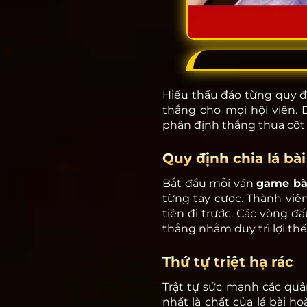
Hiểu thấu đáo từng quy đ
thắng cho mọi hội viên.
phân định thắng thua cốt l
Quy định chia lá bài
Bắt đầu mỗi ván
game bà
từng tay cược. Thành viê
tiên đi trước. Các vòng 
thắng nhằm duy trì lợi thế
Thứ tự triệt hạ rác
Trật tự sức mạnh các quâ
nhất là chất của lá bài h