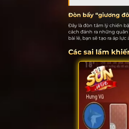
Đòn bẩy “giương đô
Đây là đòn tâm lý chiến 
cách đánh ra những quân b
bài lẻ, bạn sẽ tạo ra áp l
Các sai lầm khi