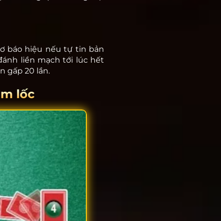
ơ báo hiệu nếu tự tin bản
ánh liền mạch tới lúc hết
n gấp 20 lần.
âm lốc