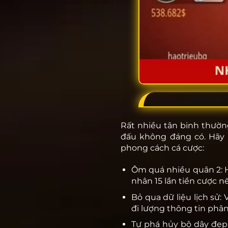
Rất nhiều tân binh thườn
đấu không đáng có. Hãy 
phong cách cá cược:
Ôm quá nhiều quân 2: H
nhân 15 lần tiền cược n
Bỏ qua dữ liệu lịch sử:
đi lượng thông tin phân
Tự phá hủy bộ dây đẹp: