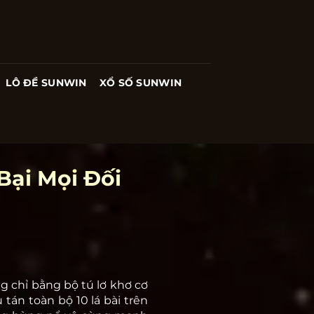
LÔ ĐỀ SUNWIN
XỔ SỐ SUNWIN
Bại Mọi Đối
 chỉ bằng bộ tú lơ khơ cơ
án toàn bộ 10 lá bài trên