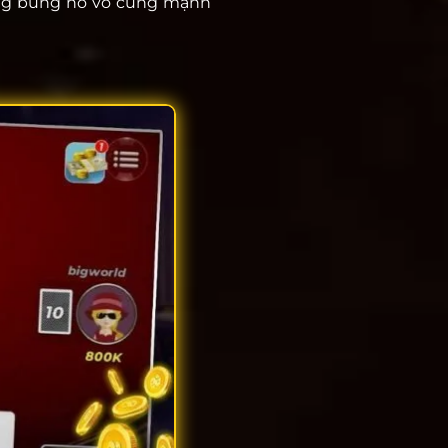
đang bùng nổ vô cùng mạnh