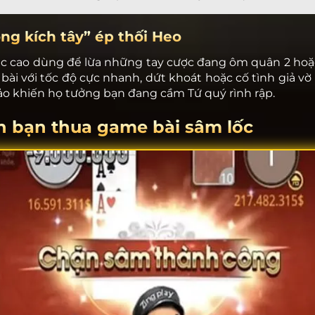
ng kích tây” ép thối Heo
bậc cao dùng để lừa những tay cược đang ôm quân 2 hoặ
ài với tốc độ cực nhanh, dứt khoát hoặc cố tình giả vờ
ực ảo khiến họ tưởng bạn đang cầm Tứ quý rình rập.
ến bạn thua game bài sâm lốc