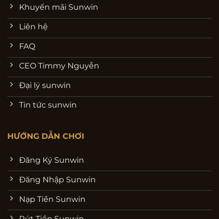
Khuyến mãi Sunwin
Liên hệ
FAQ
CEO Timmy Nguyễn
Đại lý sunwin
Tin tức sunwin
HƯỚNG DẪN CHƠI
Đăng Ký Sunwin
Đăng Nhập Sunwin
Nạp Tiền Sunwin
Rút Tiền Sunwin