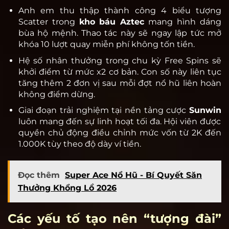
Anh em thu thập thành công 4 biểu tượng
Scatter trong
kho báu Aztec
mang hình dáng
bùa hộ mệnh. Thao tác này sẽ ngay lập tức mở
khóa 10 lượt quay miễn phí không tốn tiền.
Hệ số nhân thưởng trong chu kỳ Free Spins sẽ
khởi điểm từ mức x2 cơ bản. Con số này liên tục
tăng thêm 2 đơn vị sau mỗi đợt nổ hũ liên hoàn
không điểm dừng.
Giai đoạn trải nghiệm tại nền tảng cược
Sunwin
luôn mang đến sự linh hoạt tối đa. Hội viên được
quyền chủ động điều chỉnh mức vốn từ 2K đến
1.000K tùy theo độ dày ví tiền.
Đọc thêm
Super Ace Nổ Hũ - Bí Quyết Săn
Thưởng Khổng Lồ 2026
Các yếu tố tạo nên “tượng đài”