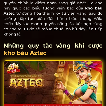
quyền chính là điểm nhấn sáng giá nhất. Cơ chế
này giúp các biểu tượng viền bạc của
kho báu
Aztec
tự động hóa thành ký tự viền vàng. Sau đó
chúng tiếp tục biến đổi thành biểu tượng Wild
chứa đầy sức mạnh quyền năng. Sự kết hợp cùng
cơ chế rơi tự do sẽ mở ra chuỗi nổ hũ dây liên tiếp
khổng lồ.
Những quy tắc vàng khi cược
kho báu Aztec