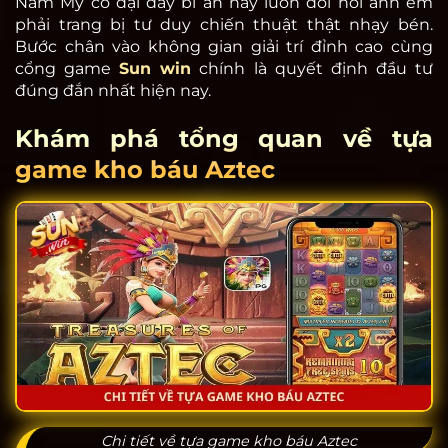
Nam Mỹ cổ đại đầy bí ẩn này luôn đòi hỏi anh em
phải trang bị tư duy chiến thuật thật nhạy bén.
Bước chân vào không gian giải trí đỉnh cao cùng
cổng game
Sun win
chính là quyết định đầu tư
đúng đắn nhất hiện nay.
Khám phá tổng quan về tựa
game kho báu Aztec
Chi tiết về tựa game kho báu Aztec