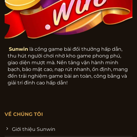
Sunwin
là cổng game bài đổi thưởng hấp dẫn,
thu hút người chơi nhờ kho game phong phú,
giao diện mượt mà. Nền tảng vận hành minh
bạch, bảo mật cao, nạp rút nhanh, ổn định, mang
đến trải nghiệm game bài an toàn, công bằng và
giải trí đỉnh cao hấp dẫn!
VỀ CHÚNG TÔI
Giới thiệu Sunwin