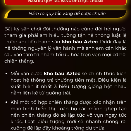
Nắm rõ quy tắc vàng để cược chuẩn
Bất kỳ sân chơi đổi thưởng nào cũng đòi hỏi người
tham gia phải am hiểu tường tận hệ thống luật lệ
trước khi tiến hành săn
kho báu Aztec
. Dưới đây là
hệ thống nguyên lý vận hành mà anh em cần khắc
sâu vào tâm trí nhằm tối ưu hóa trọn vẹn mọi cơ hội
chiến thắng.
Mỗi ván cược
kho báu Aztec
sẽ chính thức kích
hoạt hệ thống trả thưởng tiền mặt. Điều kiện là
xuất hiện ít nhất 3 biểu tượng giống hệt nhau
nằm liền kề từ guồng trái.
Khi một tổ hợp chiến thắng được xác nhận trên
màn hình hiển thị. Toàn bộ các mảnh ghép tạo
nên chiến thắng đó sẽ lập tức vỡ vụn ngay tức
khắc. Loạt biểu tượng mới sẽ nhanh chóng rơi
xuống để lấp đầy khoảng trống dư thừa.