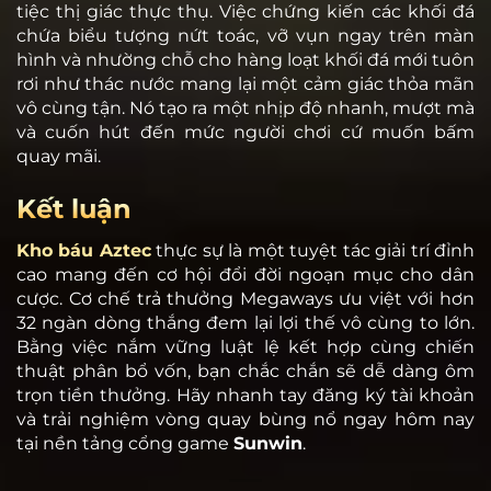
tiệc thị giác thực thụ. Việc chứng kiến các khối đá
chứa biểu tượng nứt toác, vỡ vụn ngay trên màn
hình và nhường chỗ cho hàng loạt khối đá mới tuôn
rơi như thác nước mang lại một cảm giác thỏa mãn
vô cùng tận. Nó tạo ra một nhịp độ nhanh, mượt mà
và cuốn hút đến mức người chơi cứ muốn bấm
quay mãi.
Kết luận
Kho báu Aztec
thực sự là một tuyệt tác giải trí đỉnh
cao mang đến cơ hội đổi đời ngoạn mục cho dân
cược. Cơ chế trả thưởng Megaways ưu việt với hơn
32 ngàn dòng thắng đem lại lợi thế vô cùng to lớn.
Bằng việc nắm vững luật lệ kết hợp cùng chiến
thuật phân bổ vốn, bạn chắc chắn sẽ dễ dàng ôm
trọn tiền thưởng. Hãy nhanh tay đăng ký tài khoản
và trải nghiệm vòng quay bùng nổ ngay hôm nay
tại nền tảng cổng game
Sunwin
.