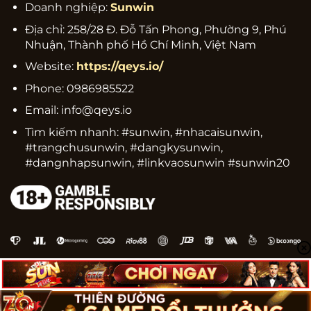
Doanh nghiệp:
Sunwin
Địa chỉ:
258/28 Đ. Đỗ Tấn Phong, Phường 9, Phú
Nhuận, Thành phố Hồ Chí Minh, Việt Nam
Website:
https://qeys.io/
Phone:
0986985522
Email:
info@qeys.io
Tìm kiếm nhanh: #sunwin, #nhacaisunwin,
#trangchusunwin, #dangkysunwin,
#dangnhapsunwin, #linkvaosunwin
#sunwin20
Copyright 2026 ©
Bản quyền thuộc về qeys.io