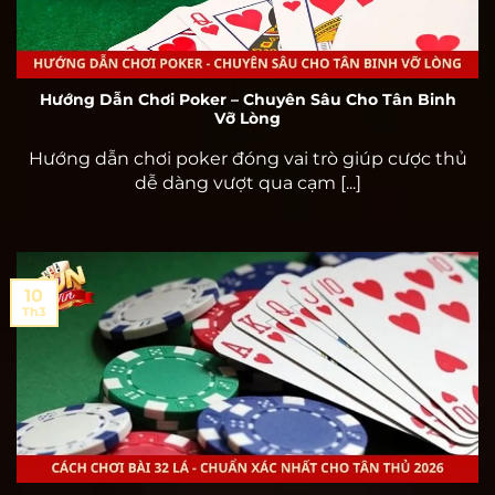
Hướng Dẫn Chơi Poker – Chuyên Sâu Cho Tân Binh
Vỡ Lòng
Hướng dẫn chơi poker đóng vai trò giúp cược thủ
dễ dàng vượt qua cạm [...]
10
Th3