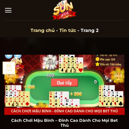
Bỏ
qua
nội
dung
Trang chủ
-
Tin tức
-
Trang 2
10
Th3
Cách Chơi Mậu Binh – Đỉnh Cao Dành Cho Mọi Bet
Thủ