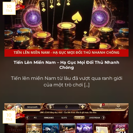
10
Th3
Tiến Lên Miền Nam – Hạ Gục Mọi Đối Thủ Nhanh
Chóng
Tiến lên miền Nam từ lâu đã vượt qua ranh giới
của một trò chơi [...]
10
Th3