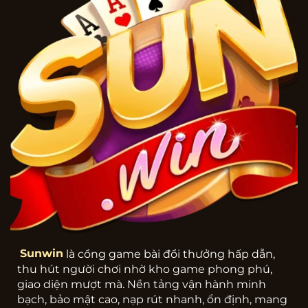
Sunwin
là cổng game bài đổi thưởng hấp dẫn,
thu hút người chơi nhờ kho game phong phú,
giao diện mượt mà. Nền tảng vận hành minh
bạch, bảo mật cao, nạp rút nhanh, ổn định, mang