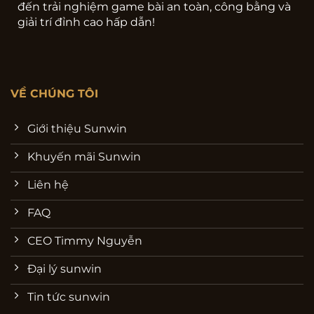
đến trải nghiệm game bài an toàn, công bằng và
giải trí đỉnh cao hấp dẫn!
VỀ CHÚNG TÔI
Giới thiệu Sunwin
Khuyến mãi Sunwin
Liên hệ
FAQ
CEO Timmy Nguyễn
Đại lý sunwin
Tin tức sunwin