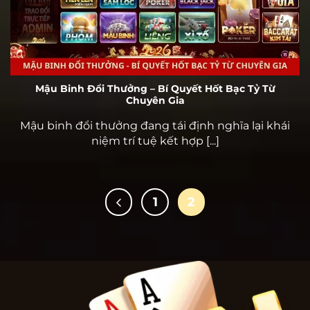
Mậu Binh Đổi Thưởng – Bí Quyết Hốt Bạc Tỷ Từ
Chuyên Gia
Mậu binh đổi thưởng đang tái định nghĩa lại khái
niệm trí tuệ kết hợp [...]
1
2